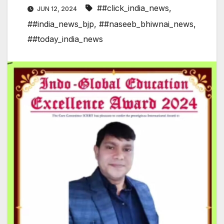
##click_india_news
,
JUN 12, 2024
##india_news_bjp
,
##naseeb_bhiwnai_news
,
##today_india_news