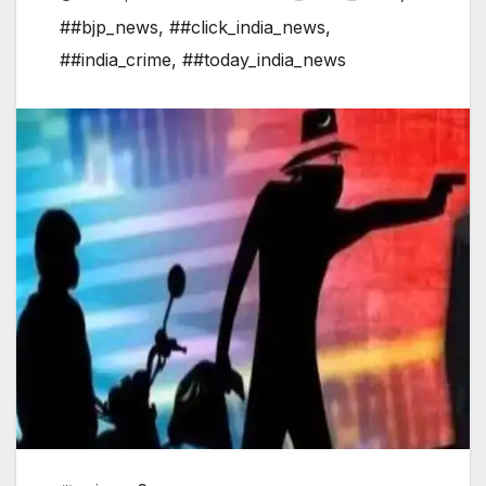
##bjp_news
,
##click_india_news
,
##india_crime
,
##today_india_news