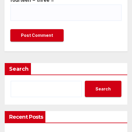
fourteen − three =
Search
Search
Recent Posts