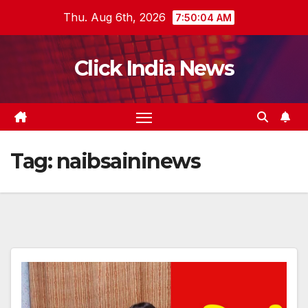
Skip
Thu. Aug 6th, 2026
7:50:05 AM
to
content
Click India News
Tag:
naibsaininews